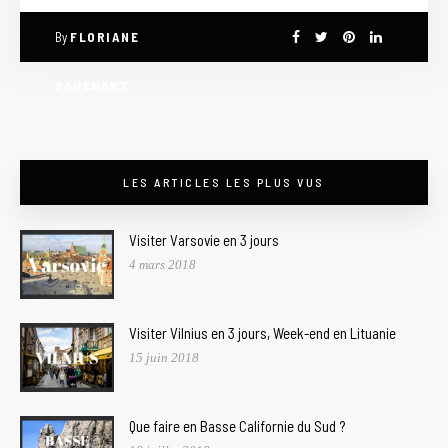
By
FLORIANE
BAUCHART
LES ARTICLES LES PLUS VUS
Visiter Varsovie en 3 jours
4 mars 2018
Visiter Vilnius en 3 jours, Week-end en Lituanie
15 juin 2018
Que faire en Basse Californie du Sud ?