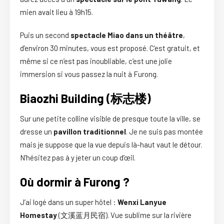
mien avait lieu à 19h15.
Puis un second
spectacle Miao dans un théâtre
,
d’environ 30 minutes, vous est proposé. C’est gratuit, et
même si ce n’est pas inoubliable, c’est une jolie
immersion si vous passez la nuit à Furong.
Biaozhi Building (标志楼)
Sur une petite colline visible de presque toute la ville, se
dresse un
pavillon traditionnel
. Je ne suis pas montée
mais je suppose que la vue depuis là-haut vaut le détour.
N’hésitez pas à y jeter un coup d’œil.
Où dormir à Furong ?
J’ai logé dans un super hôtel :
Wenxi Lanyue
Homestay
(文溪蓝月民宿). Vue sublime sur la rivière