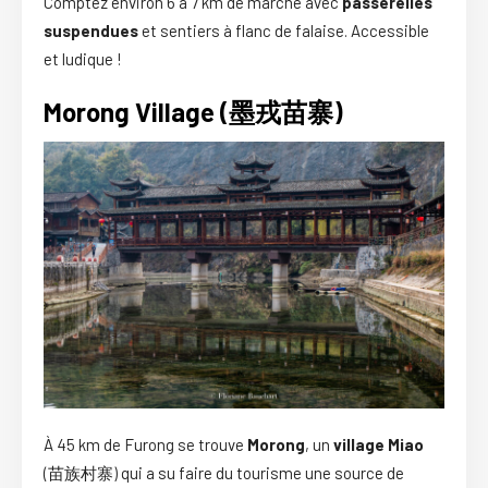
Comptez environ 6 à 7 km de marche avec
passerelles
suspendues
et sentiers à flanc de falaise. Accessible
et ludique !
Morong Village (墨戎苗寨)
À 45 km de Furong se trouve
Morong
, un
village Miao
(苗族村寨) qui a su faire du tourisme une source de