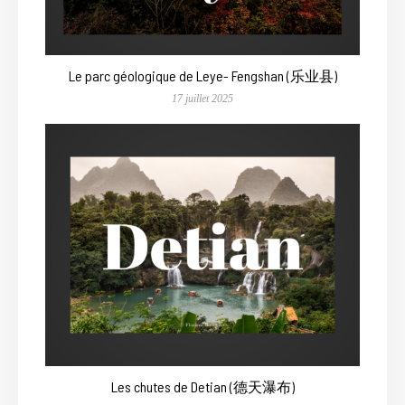
Le parc géologique de Leye- Fengshan (乐业县)
17 juillet 2025
Les chutes de Detian (德天瀑布)