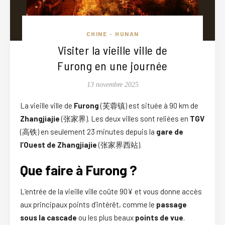
CHINE
HUNAN
•
Visiter la vieille ville de
Furong en une journée
13 novembre 2025
La vieille ville de
Furong
(芙蓉镇) est située à 90 km de
Zhangjiajie
(张家界). Les deux villes sont reliées en
TGV
(高铁) en seulement 23 minutes depuis la
gare de
l’Ouest de Zhangjiajie
(张家界西站).
Que faire à Furong ?
L’entrée de la vieille ville coûte 90¥ et vous donne accès
aux principaux points d’intérêt, comme le
passage
sous la cascade
ou les plus beaux
points de vue
.