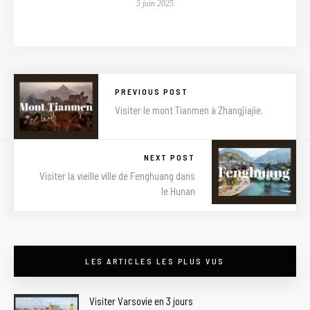
5 juin 2025
PREVIOUS POST
Visiter le mont Tianmen à Zhangjiajie.
NEXT POST
Visiter la vieille ville de Fenghuang dans
le Hunan
LES ARTICLES LES PLUS VUS
Visiter Varsovie en 3 jours