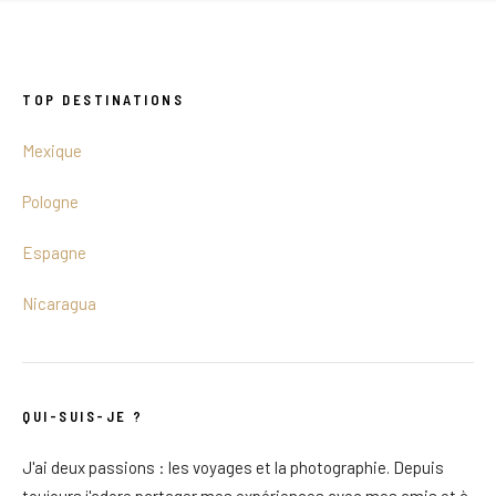
TOP DESTINATIONS
Mexique
Pologne
Espagne
Nicaragua
QUI-SUIS-JE ?
J'ai deux passions : les voyages et la photographie. Depuis
toujours j'adore partager mes expériences avec mes amis et à