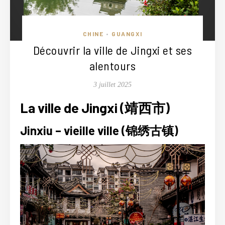
CHINE
GUANGXI
•
Découvrir la ville de Jingxi et ses
alentours
3 juillet 2025
La ville de Jingxi (靖西市)
Jinxiu – vieille ville (锦绣古镇)