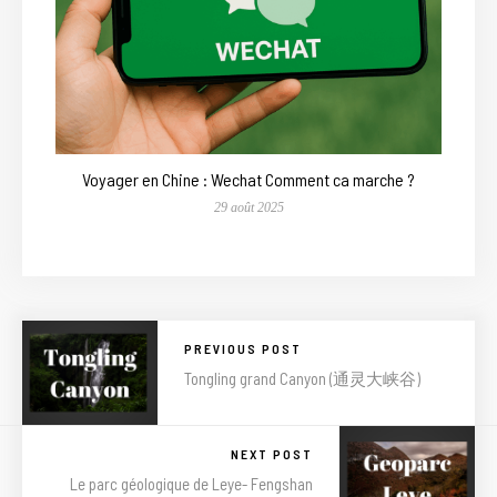
Voyager en Chine : Wechat Comment ca marche ?
29 août 2025
PREVIOUS POST
Tongling grand Canyon (通灵大峡谷)
NEXT POST
Le parc géologique de Leye- Fengshan