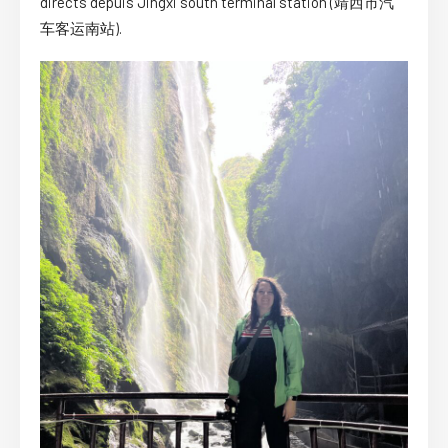
directs depuis Jingxi south terminal station (靖西市汽
车客运南站).