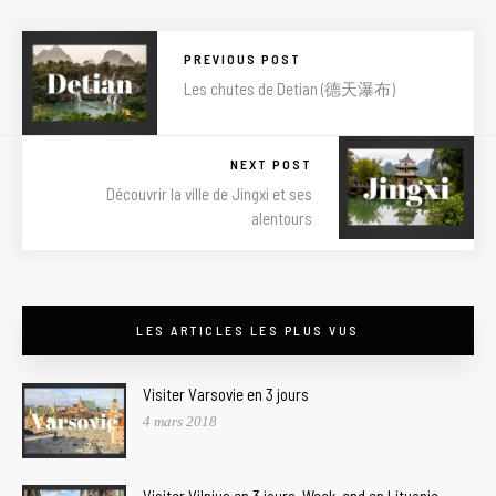
PREVIOUS POST
Les chutes de Detian (德天瀑布)
NEXT POST
Découvrir la ville de Jingxi et ses
alentours
LES ARTICLES LES PLUS VUS
Visiter Varsovie en 3 jours
4 mars 2018