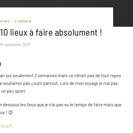
CHINE
YUNNAN
•
0 lieux à faire absolument !
10 septembre 2019
n
nnan sur seulement 2 semaines mais ce n’était pas de tout repos
 ne souhaitez pas courir partout. Lors de mon voyage je n’ai pas
 un peu sport.
e en dessous les lieux que je n’ai pas eu le temps de faire mais que
sur ! 😉
Chine
!